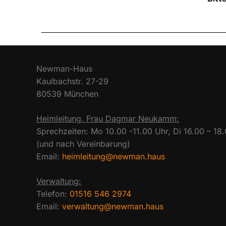
Newman-Haus
Kaulbachstr. 27-29
80539 München
Heimleitung, Frau Dagmar Neukamm:
Sprechzeiten: Mo 10.00 -11.00 Uhr, Di 16.00 – 18
(und nach Vereinbarung)
Email:
heimleitung@newman.haus
Verwaltung:
Telefon:
01516 546 2974
Email:
verwaltung@newman.haus